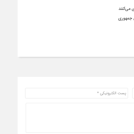
س جمهوری