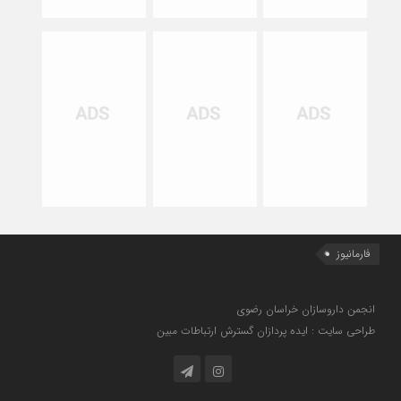
فارمانیوز
انجمن داروسازان خراسان رضوی
طراحی سایت : ایده پردازان گسترش ارتباطات مبین