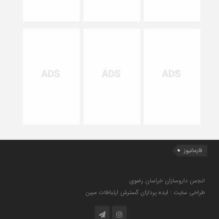
فارمانیوز
انجمن داروسازان خراسان رضوی
طراحی سایت : ایده پردازان گسترش ارتباطات مبین