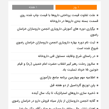
1 روز
1 هفته
علت تفاوت قیمت پرداختی داروها با قیمت چاپ شده روی
قسمت بسته بندی داروها در داروخانه
برگزاری دوره های آموزش دارویاری انجمن داروسازان خراسان
رضوی
ثبت نام دوره بهاره دارویاری انجمن داروسازان خراسان رضوی
شروع شده است
در راستای شرح وظایف مسئول فنی داروخانه
سالروز رحلت رهبر کبیر انقلاب حضرت امام خمینی (ره) و قیام
خونین 15 خرداد تسلیت باد.
اطلاعیه مهم چهارمین برنامه جامع بازآموزی
پلن توزیع گارداسیل از دو هفته قبل
ذخیره سازی داروهای استراتژیک تا یک سال آینده
گلایه انجمن داروسازان از بازار سیاه فروش دارو در خراسان رضوی
اهداء نشان عالی مفاخر داروسازی به جناب آقای دکتر علیرضا