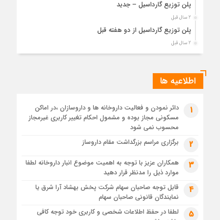
پلن توزیع گارداسیل – جدید
2 سال قبل
پلن توزیع گارداسیل از دو هفته قبل
2 سال قبل
لیست داروخانه های پرمصرف لانتوس
2 سال قبل
اطلاعیه ها
لیست توزیع وارفارین داروخانه های پرمصرف + متوسط مصرف با
درصد ثبت تیکت بالا
2 سال قبل
دائر نمودن و فعالیت داروخانه ها و داروسازان ،در اماکن
1
توزیع لانتوس و نوومیکس و نوورپید
مسکونی مجاز بوده و مشمول احکام تغییر کاربری غیرمجاز
محسوب نمی شود
برگزاری مراسم بزرگداشت مقام داروساز
2
همکاران عزیز با توجه به اهمیت موضوع انبار داروخانه لطفا
3
موارد ذیل را مدنظر قرار دهید
قابل توجه صاحبان سهام شرکت پخش بهشاد آرا شرق یا
4
نمایندگان قانونی صاحبان سهام
لطفا در حفظ اطلاعات شخصی و کاربری خود توجه کافی
5