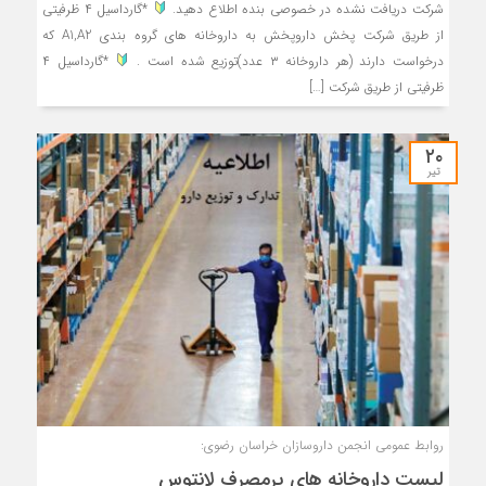
شرکت دریافت نشده در خصوصی بنده اطلاع دهید.
*گارداسیل ۴ ظرفیتی
از طریق شرکت پخش داروپخش به داروخانه های گروه بندی A1,A2 که
درخواست دارند (هر داروخانه ۳ عدد)توزیع شده است .
*گارداسیل ۴
ظرفیتی از طریق شرکت […]
۲۰
تیر
روابط عمومی انجمن داروسازان خراسان رضوی:
لیست داروخانه های پرمصرف لانتوس