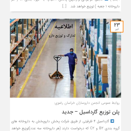
داروخانه 1 جعبه ) توزیع خواهد شد. […]
۲۳
تیر
روابط عمومی انجمن داروسازان خراسان رضوی:
پلن توزیع گارداسیل – جدید
گارداسیل ۴ ظرفیتی از طریق شرکت پخش داروپخش به داروخانه های
گروه بندی B2 و C2 که درخواست دارند (هر داروخانه سه عدد)توزیع خواهد