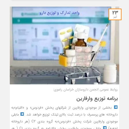
۲۳
تیر
روابط عمومی انجمن داروسازان خراسان رضوی:
برنامه توزیع وارفارین
بخشی از موجودی وارفارین از شرکتهای پخش «فردوس» و «التیام»به
داروخانه های پرمصرف با درصد ثبت بالای تیتک توزیع خواهد شد.
مابقی
موجودی وارفارین شرکت پخش «فردوس»به گروه بندی C2 (هر داروخانه
1جعبه)
مابقی موجودی وارفارین پخش «التیام» به گروه بندی C1 ( هر