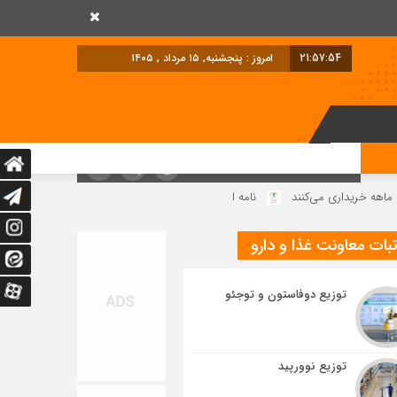
21:57:54
امروز : پنجشنبه, ۱۵ مرداد , ۱۴۰۵
نامه انجمن داروسازان به پزشکیان؛دو پیشنهاد روی میز رئیس جمهوری
بات معاونت غذا و دارو
توزیع دوفاستون و توجئو
توزیع نوورپید