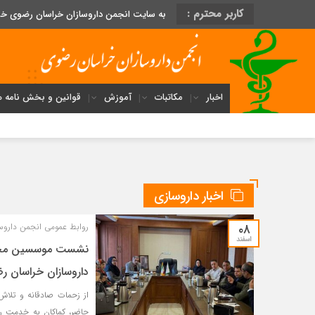
کاربر محترم :
به سایت انجمن داروسازان خراسان رضوی خ
اخبار
مکاتبات
آموزش
قوانین و بخش نامه ه
اخبار داروسازی
۰۸
روابط عمومی انجمن داروس
اسفند
نشست موسسین محتر
داروسازان خراسان ر
از زحمات صادقانه و تلا
حاضر، کماکان به خدمت رس