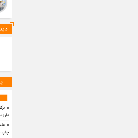
دیدگ
پر
برگ
داروس
علت
چاپ ش