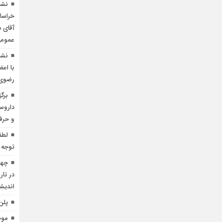
نشس
خراسا
آقای 
عمومی
نشس
با اع
رضوی
برگ
داروس
و حرف
لطف
توجه 
چها
اندیش
پلن
موض