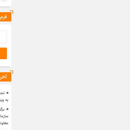
فرم
آخری
تجا
به ویژ
برگ
سازمان
معاون