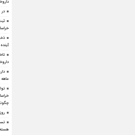
داروخا
در 
ثبت
خراسا
ذخی
آینده
تاخ
داروخا
ماهه خ
توا
خراسا
چگونگی
روز
تسل
هسته‌ا