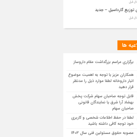
 توزیع گارداسیل – جدید
 توزیع گارداسیل از دو هفته قبل
ت داروخانه های پرمصرف لانتوس
عیه ها
ت توزیع وارفارین داروخانه های پرمصرف
برگزاری مراسم بزرگداشت مقام داروساز
توسط مصرف با درصد ثبت تیکت بالا
همکاران عزیز با توجه به اهمیت موضوع
یع لانتوس و نوومیکس و نوورپید
انبار داروخانه لطفا موارد ذیل را مدنظر
قرار دهید
قابل توجه صاحبان سهام شرکت پخش
بهشاد آرا شرق یا نمایندگان قانونی
صاحبان سهام
لطفا در حفظ اطلاعات شخصی و کاربری
خود توجه کافی داشته باشید
مصوبه حقوق مسئولین فنی سال 1403