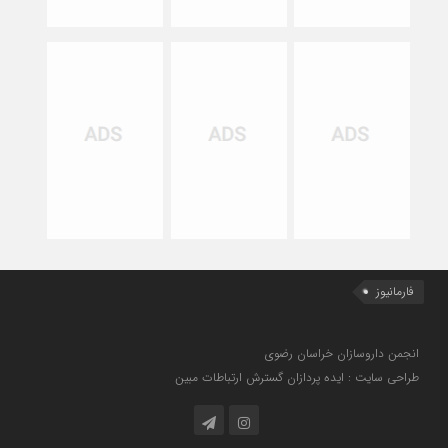
فارمانیوز
انجمن داروسازان خراسان رضوی
طراحی سایت : ایده پردازان گسترش ارتباطات مبین