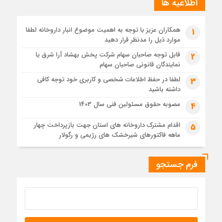
اطلاعیه ها
لیست توزیع وارفارین داروخانه های پرمصرف + متوسط مصرف با
درصد ثبت تیکت بالا
2 سال قبل
همکاران عزیز با توجه به اهمیت موضوع انبار داروخانه لطفا
1
توزیع لانتوس و نوومیکس و نوورپید
موارد ذیل را مدنظر قرار دهید
قابل توجه صاحبان سهام شرکت پخش بهشاد آرا شرق یا
2
نمایندگان قانونی صاحبان سهام
لطفا در حفظ اطلاعات شخصی و کاربری خود توجه کافی
3
داشته باشید
مصوبه حقوق مسئولین فنی سال 1403
4
اقدام مشترک داروخانه های استان جهت بازپرداخت چهار
5
ماهه فاکتورهای شیرخشک های رژیمی و رگولار
فرم جستجو