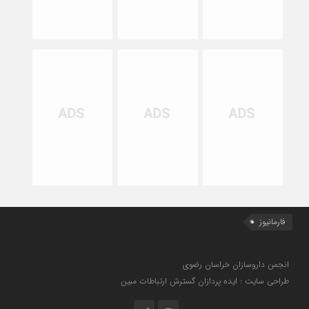
فارمانیوز
انجمن داروسازان خراسان رضوی
طراحی سایت : ایده پردازان گسترش ارتباطات مبین