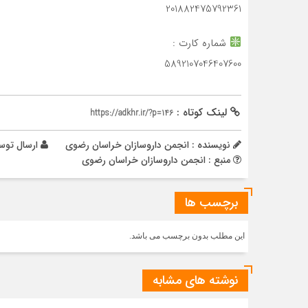
201882475792361
شماره کارت :
5892107046407600
لینک کوتاه :
https://adkhr.ir/?p=146
نویسنده : انجمن داروسازان خراسان رضوی
ارسال توس
منبع : انجمن داروسازان خراسان رضوی
برچسب ها
این مطلب بدون برچسب می باشد.
نوشته های مشابه