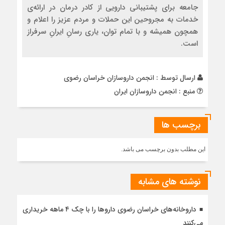
:
جامعه برای پشتیبانی دارویی از کادر درمان در ارائه‌ی
dkhr.ir/?
خدمات به مجروحین این حملات و مردم عزیز را اعلام و
p=2043
همچون همیشه و با تمام توان، یاری رسانِ ایرانِ سرفراز
است.
ارسال توسط :
انجمن داروسازان خراسان رضوی
منبع : انجمن داروسازان ایران
برچسب ها
این مطلب بدون برچسب می باشد.
نوشته های مشابه
داروخانه‌های خراسان رضوی داروها را با چک ۴ ماهه خریداری
می‌کنند